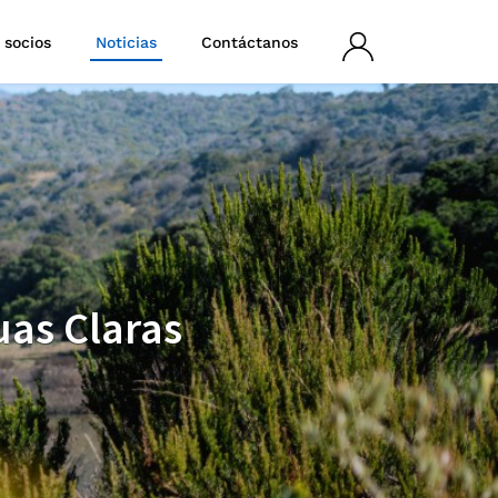
 socios
Noticias
Contáctanos
Iniciar
sesión
uas Claras