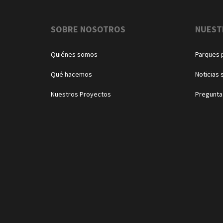
Navegación
SOBRE NOSOTROS
NUEST
Quiénes somos
Parques 
Qué hacemos
Noticias 
Nuestros Proyectos
Pregunta