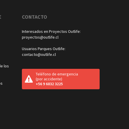
E
CONTACTO
Interesados en Proyectos Outlife:
proyectos@outlife.cl
Usuarios Parques Outlife:
contacto@outlife.cl
e los
Teléfono de emergencia
(por accidente)
os
+56 9 6832 3225