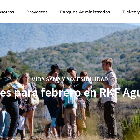
sotros
Proyectos
Parques Administrados
Ticket y
VIDA SANA Y ACCESIBILIDAD
es para febrero en RKF Ag