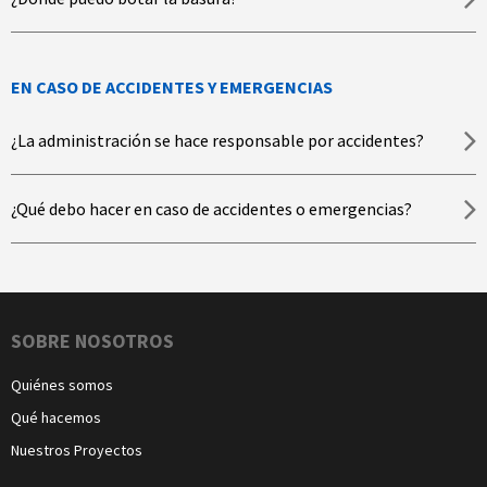
EN CASO DE ACCIDENTES Y EMERGENCIAS
¿La administración se hace responsable por accidentes?
¿Qué debo hacer en caso de accidentes o emergencias?
Navegación
SOBRE NOSOTROS
Quiénes somos
Qué hacemos
Nuestros Proyectos