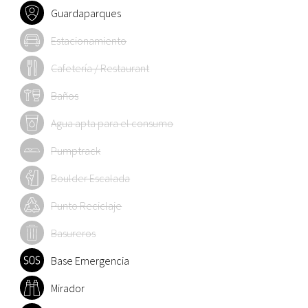
Guardaparques
Estacionamiento
Cafetería / Restaurant
Baños
Agua apta para el consumo
Pumptrack
Boulder Escalada
Punto Reciclaje
Basureros
Base Emergencia
Mirador