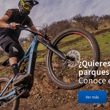
¿Quieres
parques 
Conoce e
Ver más