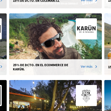
15% DE DCTO. EN COLEMAN.CL
1
25% DE DCTO. EN EL ECOMMERCE DE
Ver más
1
KARÜN.