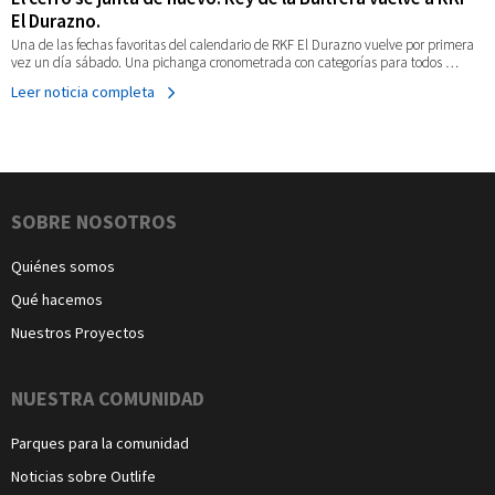
El Durazno.
Una de las fechas favoritas del calendario de RKF El Durazno vuelve por primera
vez un día sábado. Una pichanga cronometrada con categorías para todos …
Leer noticia completa
Navegación
SOBRE NOSOTROS
Quiénes somos
Qué hacemos
Nuestros Proyectos
NUESTRA COMUNIDAD
Parques para la comunidad
Noticias sobre Outlife