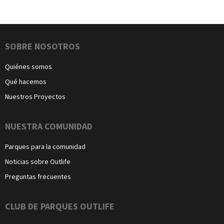
Navegación
SOBRE NOSOTROS
Quiénes somos
Qué hacemos
Nuestros Proyectos
NUESTRA COMUNIDAD
Parques para la comunidad
Noticias sobre Outlife
Preguntas frecuentes
CLUB DE PARQUES OUTLIFE