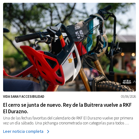
VIDA SANA Y ACCESIBILIDAD
05/06/2026
El cerro se junta de nuevo. Rey de la Buitrera vuelve a RKF
El Durazno.
Una de las fechas favoritas del calendario de RKF El Durazno vuelve por primera
vez un día sábado. Una pichanga cronometrada con categorías para todos …
Leer noticia completa