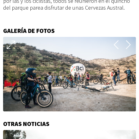
por las y los ciclistas, todos se reunieron en el quincho
del parque parea disfrutar de unas Cervezas Austral.
GALERÍA DE FOTOS
OTRAS NOTICIAS
Información
adicional