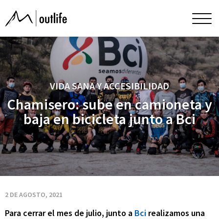
Chamisero:
Men
princ
sube
en
VIDA SANA Y ACCESIBILIDAD
camioneta
Chamisero: sube en camioneta y
baja en bicicleta junto a Bci
y
baja
en
2 DE AGOSTO, 2021
Para cerrar el mes de julio, junto a
Bci
realizamos una