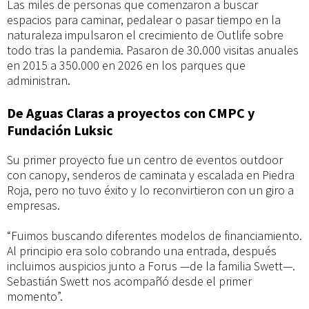
Outlife
Las miles de personas que comenzaron a buscar
espacios para caminar, pedalear o pasar tiempo en la
consolida
naturaleza impulsaron el crecimiento de Outlife sobre
todo tras la pandemia. Pasaron de 30.000 visitas anuales
en 2015 a 350.000 en 2026 en los parques que
su
administran.
De Aguas Claras a proyectos con CMPC y
modelo
Fundación Luksic
de
Su primer proyecto fue un centro de eventos outdoor
con canopy, senderos de caminata y escalada en Piedra
Roja, pero no tuvo éxito y lo reconvirtieron con un giro a
gestión
empresas.
“Fuimos buscando diferentes modelos de financiamiento.
para
Al principio era solo cobrando una entrada, después
incluimos auspicios junto a Forus —de la familia Swett—.
Sebastián Swett nos acompañó desde el primer
parques
momento”.