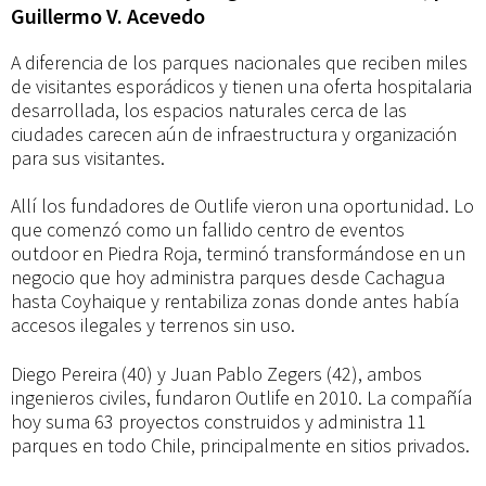
el
Guillermo V. Acevedo
A diferencia de los parques nacionales que reciben miles
mayor
de visitantes esporádicos y tienen una oferta hospitalaria
desarrollada, los espacios naturales cerca de las
parque
ciudades carecen aún de infraestructura y organización
para sus visitantes.
de
Allí los fundadores de Outlife vieron una oportunidad. Lo
que comenzó como un fallido centro de eventos
outdoor en Piedra Roja, terminó transformándose en un
Santiago
negocio que hoy administra parques desde Cachagua
hasta Coyhaique y rentabiliza zonas donde antes había
accesos ilegales y terrenos sin uso.
en
Diego Pereira (40) y Juan Pablo Zegers (42), ambos
ingenieros civiles, fundaron Outlife en 2010. La compañía
obras,
hoy suma 63 proyectos construidos y administra 11
parques en todo Chile, principalmente en sitios privados.