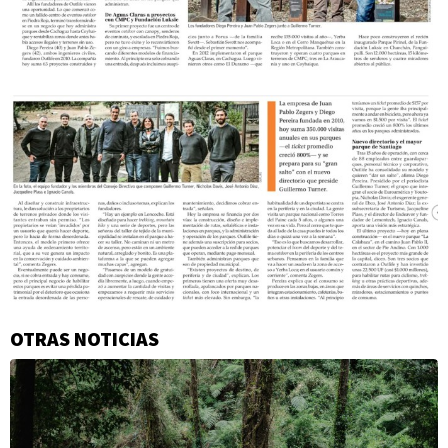
OTRAS NOTICIAS
Información
adicional