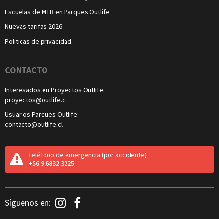
Escuelas de MTB en Parques Outlife
Nuevas tarifas 2026
Politicas de privacidad
CONTACTO
Interesados en Proyectos Outlife:
proyectos@outlife.cl
Usuarios Parques Outlife:
contacto@outlife.cl
Teléfono de emergencia
(por accidente)
+56 9 6832 3225
Redes
Síguenos en:
Sociales