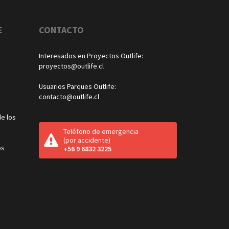
E
CONTACTO
Interesados en Proyectos Outlife:
proyectos@outlife.cl
Usuarios Parques Outlife:
contacto@outlife.cl
e los
Teléfono de emergencia
(por accidente)
os
+56 9 6832 3225