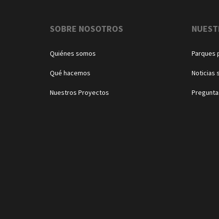
Navegación
SOBRE NOSOTROS
NUEST
Quiénes somos
Parques 
Qué hacemos
Noticias 
Nuestros Proyectos
Pregunta