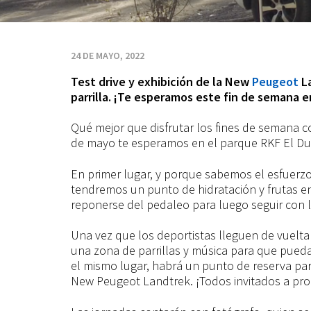
Peugeot
en
24 DE MAYO, 2022
Test drive y exhibición de la New
Peugeot
L
RKF
parrilla. ¡Te esperamos este fin de semana e
El
Qué mejor que disfrutar los fines de semana
de mayo te esperamos en el parque RKF El D
Durazno
En primer lugar, y porque sabemos el esfuerzo 
tendremos un punto de hidratación y frutas en
reponerse del pedaleo para luego seguir con l
Una vez que los deportistas lleguen de vuelta 
una zona de parrillas y música para que pueda
el mismo lugar, habrá un punto de reserva para 
New Peugeot Landtrek. ¡Todos invitados a pro