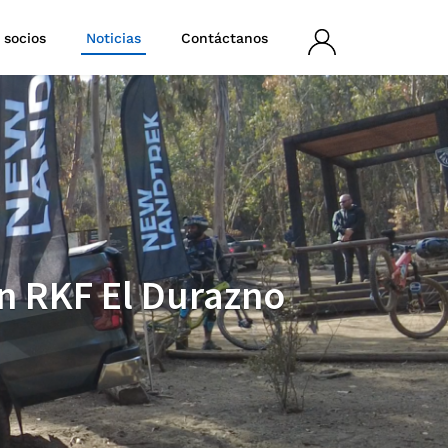
 socios
Noticias
Contáctanos
Iniciar
sesión
en RKF El Durazno