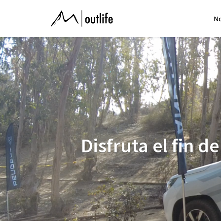
Disfruta
No
el
fin
de
semana
Disfruta el fin 
junto
a