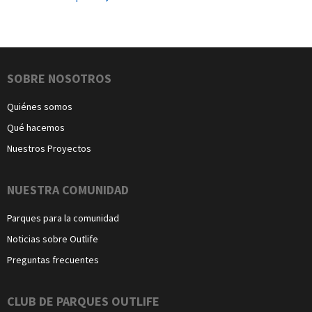
Navegación
SOBRE NOSOTROS
Quiénes somos
Qué hacemos
Nuestros Proyectos
NUESTRA COMUNIDAD
Parques para la comunidad
Noticias sobre Outlife
Preguntas frecuentes
CLUB DE PARQUES OUTLIFE