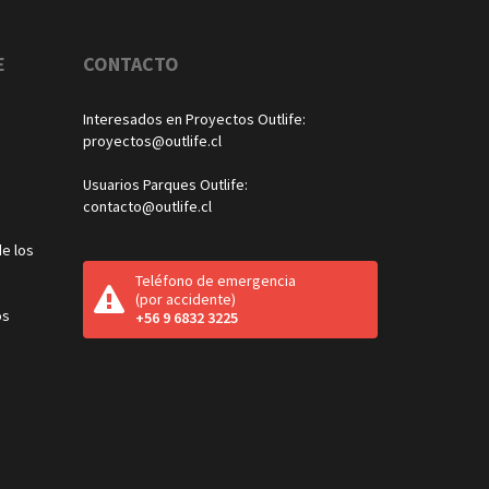
E
CONTACTO
Interesados en Proyectos Outlife:
proyectos@outlife.cl
Usuarios Parques Outlife:
contacto@outlife.cl
e los
Teléfono de emergencia
(por accidente)
os
+56 9 6832 3225