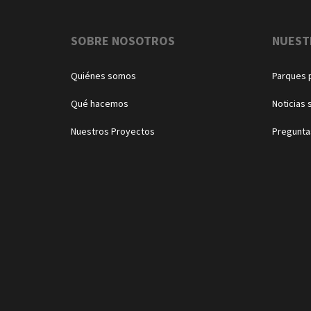
Navegación
SOBRE NOSOTROS
NUEST
Quiénes somos
Parques 
Qué hacemos
Noticias 
Nuestros Proyectos
Pregunta