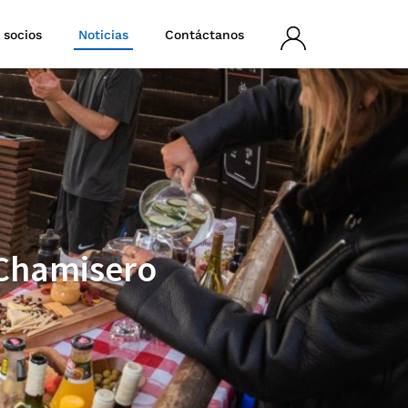
 socios
Noticias
Contáctanos
Iniciar
sesión
 Chamisero