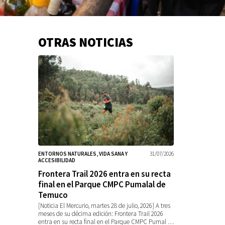
OTRAS NOTICIAS
Información
adicional
ENTORNOS NATURALES, VIDA SANA Y
31/07/2026
ACCESIBILIDAD
Frontera Trail 2026 entra en su recta
final en el Parque CMPC Pumalal de
Temuco
[Noticia El Mercurio, martes 28 de julio, 2026] A tres
meses de su décima edición: Frontera Trail 2026
entra en su recta final en el Parque CMPC Pumal …