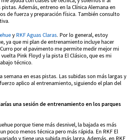
me ayuda con clases de técnica, y solemos ir al
s pistas. Además, entreno en la Clínica Alemana en
cios de fuerza y preparación física. También consulto
iva.
ehue
y
RKF Aguas Claras
. Por lo general, estoy
 ya que mi plan de entrenamiento incluye hacer
Lo Curro por el pavimento me permite medir mejor mi
uelta Pink Floyd y la pista El Clásico, que es mi
rabajo técnico.
 la semana en esas pistas. Las subidas son más largas y
uerzo aplico al entrenamiento, siguiendo el plan del
darías una sesión de entrenamiento en los parques
quehue porque tiene más desnivel, la bajada es más
o un poco menos técnica pero más rápida. En RKF El
ariado y tiene una subida más larga. Además, en RKF