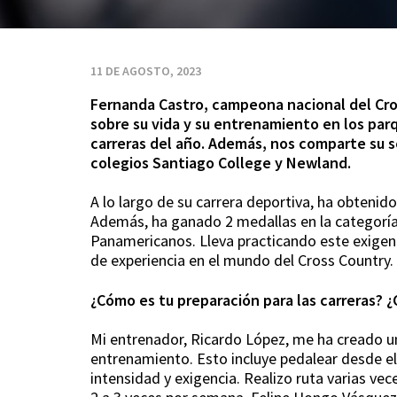
parques
Outlife
11 DE AGOSTO, 2023
Fernanda Castro, campeona nacional del Cr
sobre su vida y su entrenamiento en los parq
carreras del año. Además, nos comparte su s
colegios Santiago College y Newland.
A lo largo de su carrera deportiva, ha obtenid
Además, ha ganado 2 medallas en la categoría 
Panamericanos. Lleva practicando este exigen
de experiencia en el mundo del Cross Country.
¿Cómo es tu preparación para las carreras?
Mi entrenador, Ricardo López, me ha creado u
entrenamiento. Esto incluye pedalear desde el
intensidad y exigencia. Realizo ruta varias vec