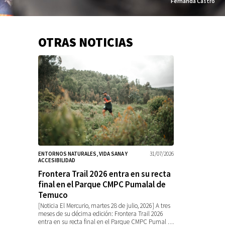
Fernanda Castro
OTRAS NOTICIAS
Información
adicional
ENTORNOS NATURALES, VIDA SANA Y
31/07/2026
ACCESIBILIDAD
Frontera Trail 2026 entra en su recta
final en el Parque CMPC Pumalal de
Temuco
[Noticia El Mercurio, martes 28 de julio, 2026] A tres
meses de su décima edición: Frontera Trail 2026
entra en su recta final en el Parque CMPC Pumal …