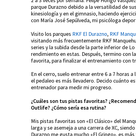
2 a 3 veces por semana. Felipe Hongo Vásquez 
parque Durazno debido a la versatilidad de su
kinesiología y en el gimnasio, haciendo ejerci
con María José Sepúlveda, mi psicóloga deport
Visito los parques
RKF El Durazno
,
RKF Manqu
visitando más frecuentemente RKF Manquehue,
series y la subida desde la parte inferior de 
rendimiento en estas. Después, termino con la v
favorita, para finalizar el entrenamiento con t
En el cerro, suelo entrenar entre 6 a 7 horas a
el pedaleo es más llevadero. Decido cuánto esf
entrenador para medir mi progreso.
¿Cuáles son tus pistas favoritas? ¿Recomen
Outlife? ¿Cómo sería esa rutina?
Mis pistas favoritas son «El Clásico» del Man
larga y se asemeja a una carrera de XC, siend
Durazno me gusta mucho «El Gringo», es más v