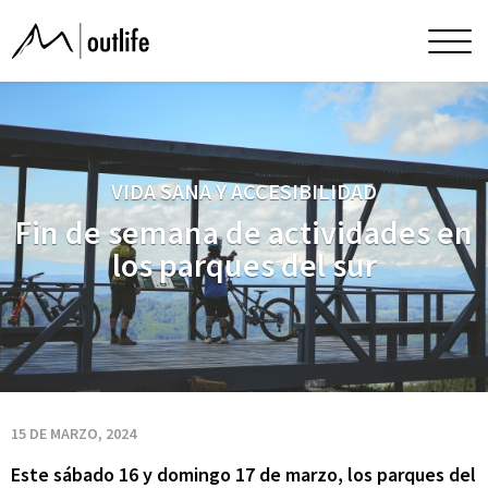
Fin
Men
princ
de
semana
VIDA SANA Y ACCESIBILIDAD
de
Fin de semana de actividades en
los parques del sur
actividades
en
los
15 DE MARZO, 2024
Este sábado 16 y domingo 17 de marzo, los parques del