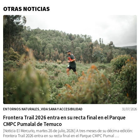
OTRAS NOTICIAS
Información
adicional
ENTORNOS NATURALES, VIDA SANA Y ACCESIBILIDAD
31/07/2026
Frontera Trail 2026 entra en su recta final en el Parque
CMPC Pumalal de Temuco
[Noticia El Mercurio, martes 28 de julio, 2026] A tres meses de su décima edición:
Frontera Trail 2026 entra en su recta final en el Parque CMPC Pumal …