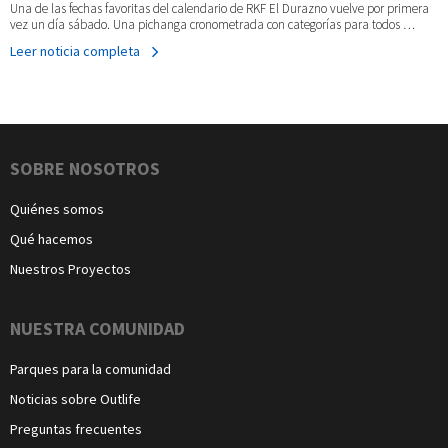
Una de las fechas favoritas del calendario de RKF El Durazno vuelve por primera
vez un día sábado. Una pichanga cronometrada con categorías para todos …
Leer noticia completa
Navegación
SOBRE NOSOTROS
Quiénes somos
Qué hacemos
Nuestros Proyectos
NUESTRA COMUNIDAD
Parques para la comunidad
Noticias sobre Outlife
Preguntas frecuentes