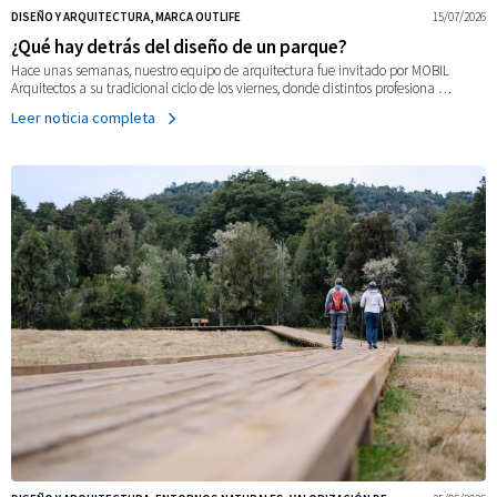
cerro
DISEÑO Y ARQUITECTURA, MARCA OUTLIFE
15/07/2026
¿Qué hay detrás del diseño de un parque?
Manquehuito
Hace unas semanas, nuestro equipo de arquitectura fue invitado por MOBIL
Arquitectos a su tradicional ciclo de los viernes, donde distintos profesiona …
Leer noticia completa