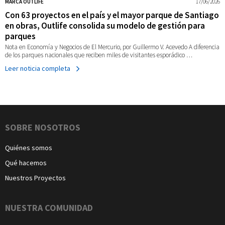
MARCA OUTLIFE
17/06/2026
Con 63 proyectos en el país y el mayor parque de Santiago
en obras, Outlife consolida su modelo de gestión para
parques
Nota en Economía y Negocios de El Mercurio, por Guillermo V. Acevedo A diferencia
de los parques nacionales que reciben miles de visitantes esporádico …
Leer noticia completa
Navegación
SOBRE NOSOTROS
Quiénes somos
Qué hacemos
Nuestros Proyectos
NUESTRA COMUNIDAD