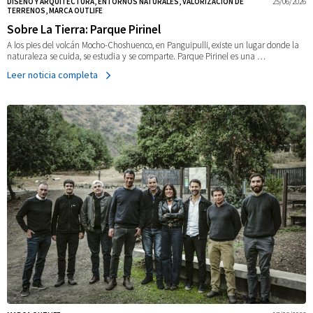
DISEÑO Y ARQUITECTURA, ENTORNOS NATURALES, VALORIZACIÓN DE
25/06/2026
TERRENOS, MARCA OUTLIFE
Sobre La Tierra: Parque Pirinel
A los pies del volcán Mocho-Choshuenco, en Panguipulli, existe un lugar donde la
naturaleza se cuida, se estudia y se comparte. Parque Pirinel es una …
Leer noticia completa