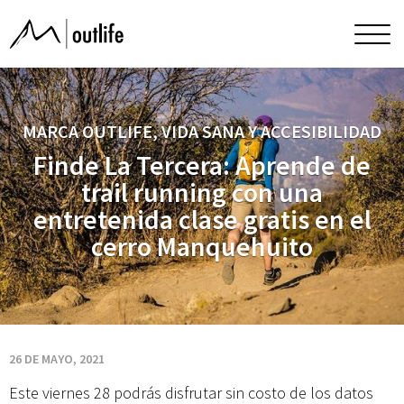
Finde
Men
princ
La
Tercera:
MARCA OUTLIFE, VIDA SANA Y ACCESIBILIDAD
Finde La Tercera: Aprende de
Aprende
trail running con una
entretenida clase gratis en el
de
cerro Manquehuito
trail
running
26 DE MAYO, 2021
Este viernes 28 podrás disfrutar sin costo de los datos