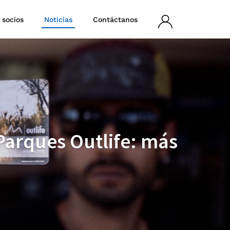
 socios
Noticias
Contáctanos
Iniciar
sesión
 Parques Outlife: más