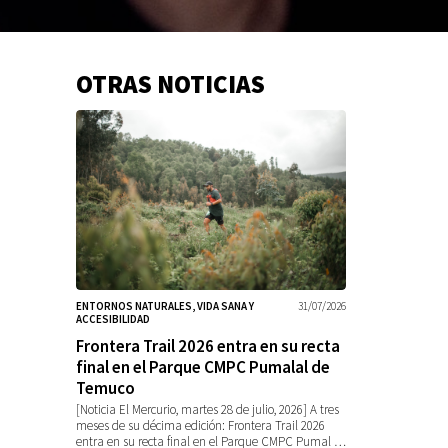
OTRAS NOTICIAS
Información
adicional
ENTORNOS NATURALES, VIDA SANA Y
31/07/2026
ACCESIBILIDAD
Frontera Trail 2026 entra en su recta
final en el Parque CMPC Pumalal de
Temuco
[Noticia El Mercurio, martes 28 de julio, 2026] A tres
meses de su décima edición: Frontera Trail 2026
entra en su recta final en el Parque CMPC Pumal …