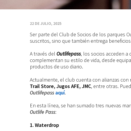
de
Parques
22 DE JULIO, 2025
Ser parte del Club de Socios de los parques Ou
Outlife:
suscritos, sino que también entrega beneficios
más
A través del
Outlifepass
, los socios acceden 
complementan su estilo de vida, desde equipam
productos de uso diario.
marcas,
Actualmente, el club cuenta con alianzas co
Trail Store, Jugos AFE, JMC
, entre otras. Pue
más
Outlifepass
aquí
.
En esta línea, se han sumado tres nuevas mar
experiencias
Outlife Pass
:
1. Waterdrop