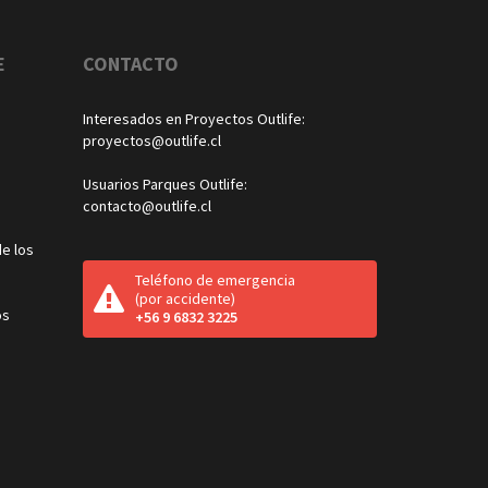
E
CONTACTO
Interesados en Proyectos Outlife:
proyectos@outlife.cl
Usuarios Parques Outlife:
contacto@outlife.cl
e los
Teléfono de emergencia
(por accidente)
os
+56 9 6832 3225