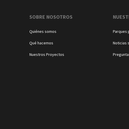
Navegación
SOBRE NOSOTROS
NUEST
Quiénes somos
Parques 
Qué hacemos
Noticias 
Nuestros Proyectos
Pregunta