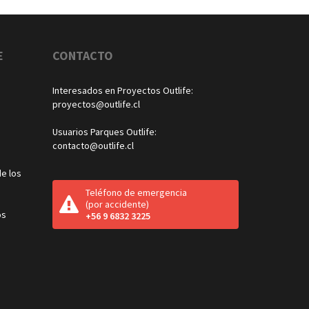
E
CONTACTO
Interesados en Proyectos Outlife:
proyectos@outlife.cl
Usuarios Parques Outlife:
contacto@outlife.cl
e los
Teléfono de emergencia
(por accidente)
os
+56 9 6832 3225