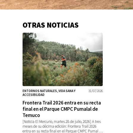
OTRAS NOTICIAS
Información
adicional
ENTORNOS NATURALES, VIDA SANA Y
31/07/2026
ACCESIBILIDAD
Frontera Trail 2026 entra en su recta
final en el Parque CMPC Pumalal de
Temuco
[Noticia El Mercurio, martes 28 de julio, 2026] A tres
meses de su décima edición: Frontera Trail 2026
entra en su recta final en el Parque CMPC Pumal …