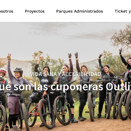
sotros
Proyectos
Parques Administrados
Ticket y
VIDA SANA Y ACCESIBILIDAD
ué son las cuponeras Outli