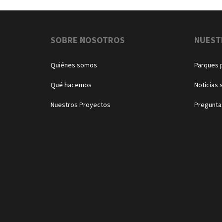
Navegación
SOBRE NOSOTROS
NUEST
Quiénes somos
Parques 
Qué hacemos
Noticias 
Nuestros Proyectos
Pregunta