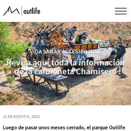
Revisa
Men
princ
aquí
toda
VIDA SANA Y ACCESIBILIDAD
la
Revisa aquí toda la información
de la camioneta Chamisero
información
de
la
11 DE AGOSTO, 2022
Luego de pasar unos meses cerrado, el parque Outlife