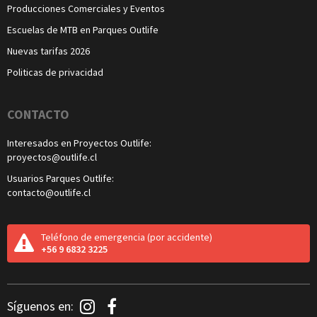
Producciones Comerciales y Eventos
Escuelas de MTB en Parques Outlife
Nuevas tarifas 2026
Politicas de privacidad
CONTACTO
Interesados en Proyectos Outlife:
proyectos@outlife.cl
Usuarios Parques Outlife:
contacto@outlife.cl
Teléfono de emergencia
(por accidente)
+56 9 6832 3225
Redes
Síguenos en:
Sociales