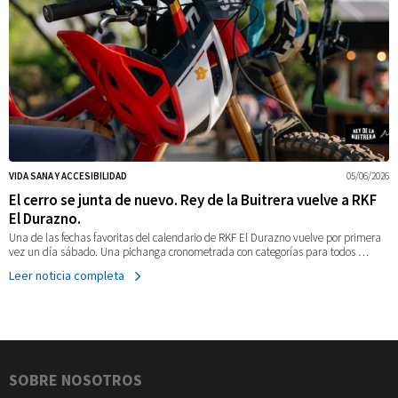
VIDA SANA Y ACCESIBILIDAD
05/06/2026
El cerro se junta de nuevo. Rey de la Buitrera vuelve a RKF
El Durazno.
Una de las fechas favoritas del calendario de RKF El Durazno vuelve por primera
vez un día sábado. Una pichanga cronometrada con categorías para todos …
Leer noticia completa
Navegación
SOBRE NOSOTROS