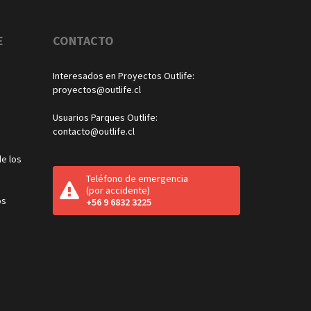
E
CONTACTO
Interesados en Proyectos Outlife:
proyectos@outlife.cl
Usuarios Parques Outlife:
contacto@outlife.cl
e los
Teléfono de emergencia
(por accidente)
os
+56 9 6832 3225