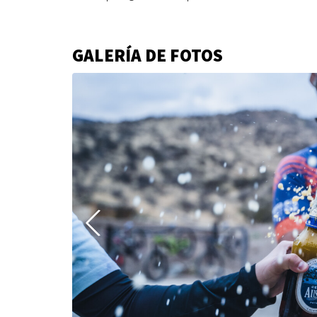
Parque
Outlife
GALERÍA DE FOTOS
Chamisero