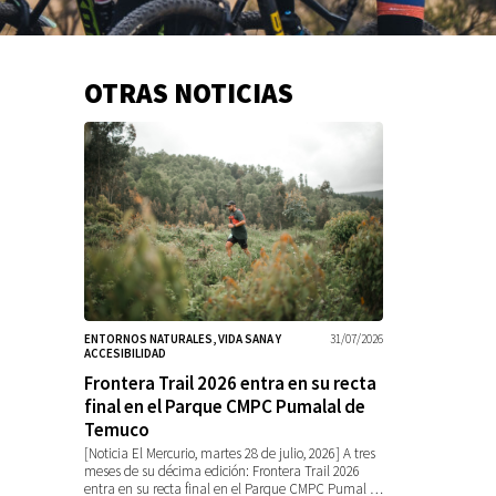
OTRAS NOTICIAS
Información
adicional
ENTORNOS NATURALES, VIDA SANA Y
31/07/2026
ACCESIBILIDAD
Frontera Trail 2026 entra en su recta
final en el Parque CMPC Pumalal de
Temuco
[Noticia El Mercurio, martes 28 de julio, 2026] A tres
meses de su décima edición: Frontera Trail 2026
entra en su recta final en el Parque CMPC Pumal …