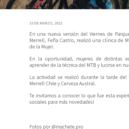
enseña
a
23 DE MARZO, 2021
En una nueva versión del Viernes de Parque
mujeres
Merrell, Feña Castro, realizó una clínica de 
de la Mujer.
sobre
En la oportunidad, mujeres de distintas 
aprender de la técnica del MTB y lucirse en nu
MTB
La actividad se realizó durante la tarde del
Merrell Chile y Cerveza Austral.
en
Te invitamos a conocer lo que fue esta experi
sociales para más novedades!
nuestro
Fotos por @machete.pro