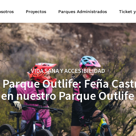
sotros
Proyectos
Parques Administrados
Ticket y
VIDA SANA Y ACCESIBILIDAD
 Parque Outlife: Feña Cast
en nuestro Parque Outlif