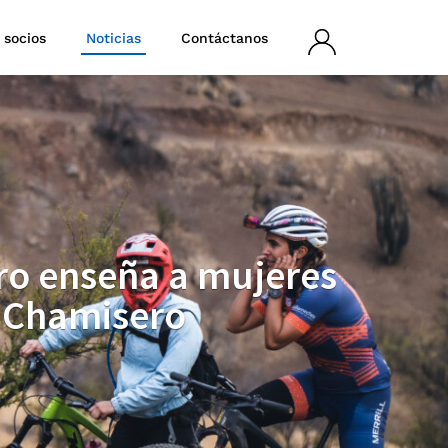
 socios
Noticias
Contáctanos
Iniciar
sesión
ro enseña a mujeres
e Chamisero