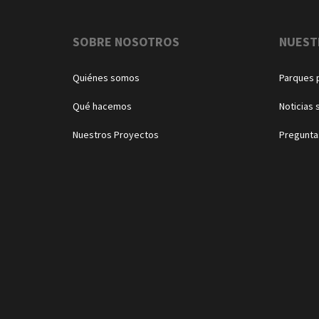
Navegación
SOBRE NOSOTROS
NUEST
Quiénes somos
Parques 
Qué hacemos
Noticias 
Nuestros Proyectos
Pregunta