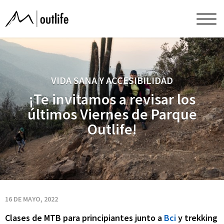
¡Te
Men
princ
invitamos
a
VIDA SANA Y ACCESIBILIDAD
¡Te invitamos a revisar los
revisar
últimos Viernes de Parque
Outlife!
los
últimos
Viernes
16 DE MAYO, 2022
Clases de MTB para principiantes junto a
Bci
y trekking