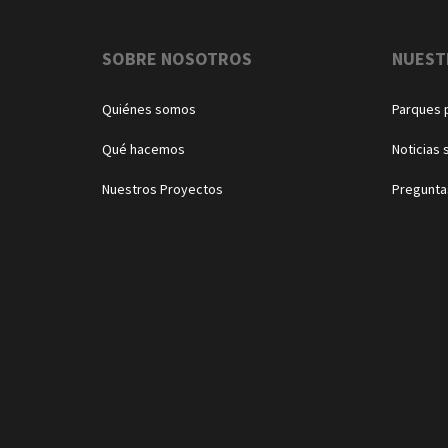
Navegación
SOBRE NOSOTROS
NUEST
Quiénes somos
Parques 
Qué hacemos
Noticias 
Nuestros Proyectos
Pregunta