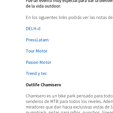
Fue un evento muy especial para dar la bienven
de la vida outdoor.
En los siguientes links podrás ver las notas d
DELH.cl
PressLatam
Tour Motor
Pasion Motor
Trend y tec
Outlife Chamisero
Chamisero es un bike park pensado para todo
senderos de MTB para todos los niveles. Adem
miradores que dan hacia exclusivas vistas de 
pumptrack, pistas para niños, quinchos, línea