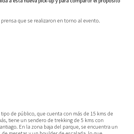
ida a esta nueva pick-up y para compartir el propósito
e prensa que se realizaron en torno al evento.
 tipo de público, que cuenta con más de 15 kms de
ás, tiene un sendero de trekking de 5 kms con
Santiago. En la zona baja del parque, se encuentra un
s de mesetas y un boulder de escalada, lo que