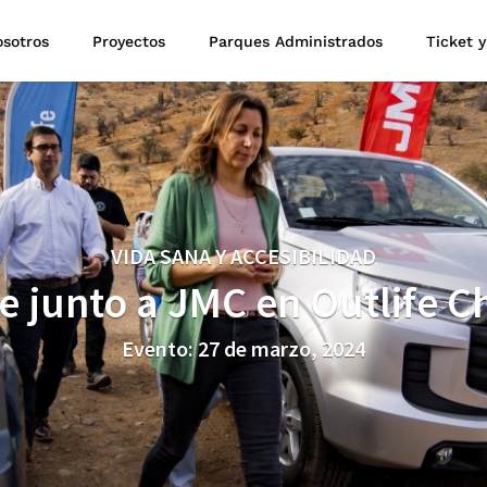
sotros
Proyectos
Parques Administrados
Ticket y
VIDA SANA Y ACCESIBILIDAD
ve junto a JMC en Outlife 
Evento: 27 de marzo, 2024