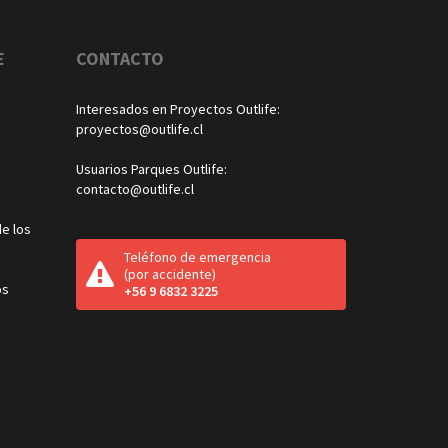
E
CONTACTO
Interesados en Proyectos Outlife:
proyectos@outlife.cl
Usuarios Parques Outlife:
contacto@outlife.cl
e los
Teléfono de emergencia
(por accidente)
os
+56 9 6832 3225