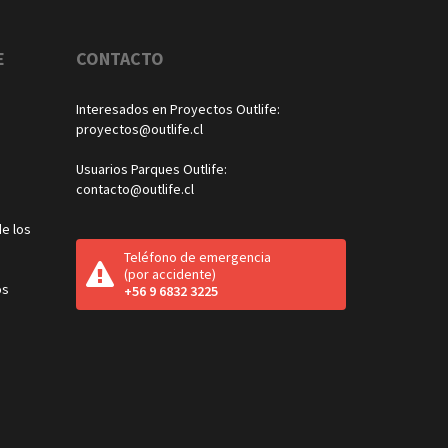
E
CONTACTO
Interesados en Proyectos Outlife:
proyectos@outlife.cl
Usuarios Parques Outlife:
contacto@outlife.cl
e los
Teléfono de emergencia
(por accidente)
os
+56 9 6832 3225