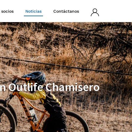
 socios
Noticias
Contáctanos
Iniciar
sesión
en Outlife Chamisero