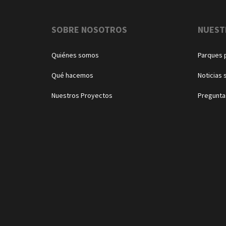
Navegación
SOBRE NOSOTROS
NUEST
Quiénes somos
Parques 
Qué hacemos
Noticias 
Nuestros Proyectos
Pregunta