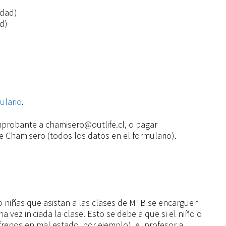
idad)
d)
ulario
.
omprobante a chamisero@outlife.cl, o pagar
e Chamisero (todos los datos en el formulario).
o niñas que asistan a las clases de MTB se encarguen
a vez iniciada la clase. Esto se debe a que si el niño o
(frenos en mal estado, por ejemplo), el profesor a