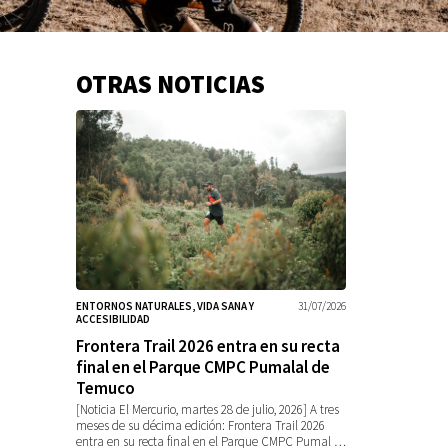
OTRAS NOTICIAS
Información
adicional
ENTORNOS NATURALES, VIDA SANA Y
31/07/2026
ACCESIBILIDAD
Frontera Trail 2026 entra en su recta
final en el Parque CMPC Pumalal de
Temuco
[Noticia El Mercurio, martes 28 de julio, 2026] A tres
meses de su décima edición: Frontera Trail 2026
entra en su recta final en el Parque CMPC Pumal …