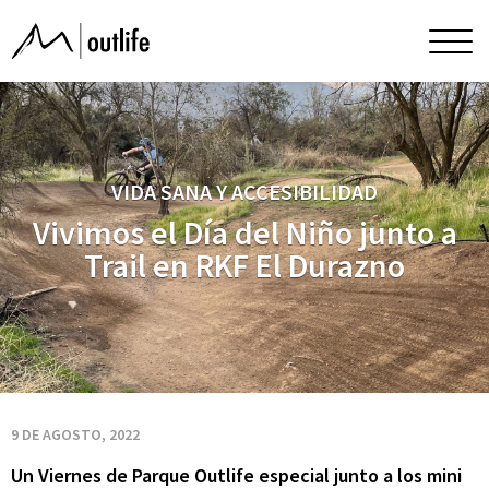
Vivimos
Men
princ
el
Día
VIDA SANA Y ACCESIBILIDAD
del
Vivimos el Día del Niño junto a
Trail en RKF El Durazno
Niño
junto
a
9 DE AGOSTO, 2022
Un Viernes de Parque Outlife especial junto a los mini