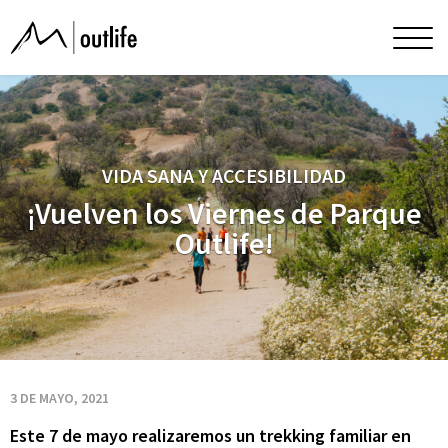
¡Vuelven
Men
princ
los
Viernes
VIDA SANA Y ACCESIBILIDAD
de
¡Vuelven los Viernes de Parque
Outlife!
Parque
Outlife!
3 DE MAYO, 2021
Este 7 de mayo realizaremos un trekking familiar en