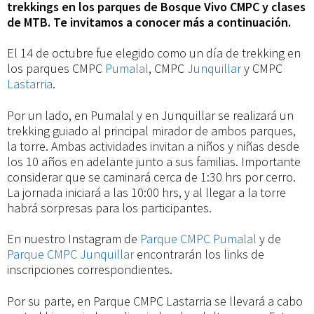
CMPC
trekkings en los parques de Bosque Vivo CMPC y clases
de MTB. Te invitamos a conocer más a continuación.
El 14 de octubre fue elegido como un día de trekking en
los parques CMPC
Pumalal
, CMPC
Junquillar
y CMPC
Lastarria
.
Por un lado, en Pumalal y en Junquillar se realizará un
trekking guiado al principal mirador de ambos parques,
la torre. Ambas actividades invitan a niños y niñas desde
los 10 años en adelante junto a sus familias. Importante
considerar que se caminará cerca de 1:30 hrs por cerro.
La jornada iniciará a las 10:00 hrs, y al llegar a la torre
habrá sorpresas para los participantes.
En nuestro Instagram de
Parque CMPC Pumalal
y de
Parque CMPC Junquillar
encontrarán los links de
inscripciones correspondientes.
Por su parte, en Parque CMPC Lastarria se llevará a cabo