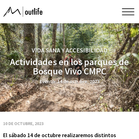
Actividades
Men
princ
en
los
VIDA SANA Y ACCESIBILIDAD
Actividades en los parques de
parques
Bosque Vivo CMPC
de
Evento: 14 de octubre, 2023
Bosque
Vivo
10 DE OCTUBRE, 2023
El sábado 14 de octubre realizaremos distintos