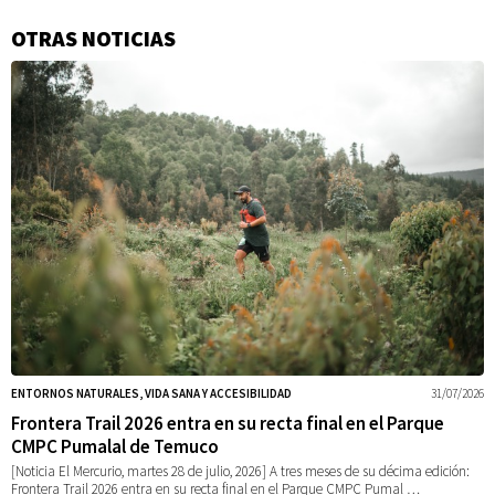
OTRAS NOTICIAS
Información
adicional
ENTORNOS NATURALES, VIDA SANA Y ACCESIBILIDAD
31/07/2026
Frontera Trail 2026 entra en su recta final en el Parque
CMPC Pumalal de Temuco
[Noticia El Mercurio, martes 28 de julio, 2026] A tres meses de su décima edición:
Frontera Trail 2026 entra en su recta final en el Parque CMPC Pumal …