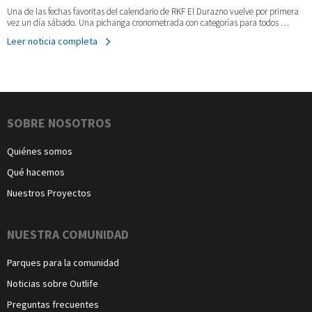
Una de las fechas favoritas del calendario de RKF El Durazno vuelve por primera
vez un día sábado. Una pichanga cronometrada con categorías para todos …
Leer noticia completa
Navegación
SOBRE NOSOTROS
Quiénes somos
Qué hacemos
Nuestros Proyectos
NUESTRA COMUNIDAD
Parques para la comunidad
Noticias sobre Outlife
Preguntas frecuentes