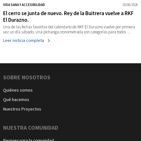
VIDA SANA Y ACCESIBILIDAD
05/06/2026
El cerro se junta de nuevo. Rey de la Buitrera vuelve a RKF
El Durazno.
Una de las fechas favoritas del calendario de RKF El Durazno vuelve por primera
vez un día sábado. Una pichanga cronometrada con categorías para todos …
Leer noticia completa
Navegación
SOBRE NOSOTROS
Quiénes somos
Qué hacemos
Nuestros Proyectos
NUESTRA COMUNIDAD
Parques para la comunidad