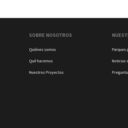
Navegación
SOBRE NOSOTROS
NUEST
Quiénes somos
Parques 
Qué hacemos
Noticias 
Nuestros Proyectos
Pregunta