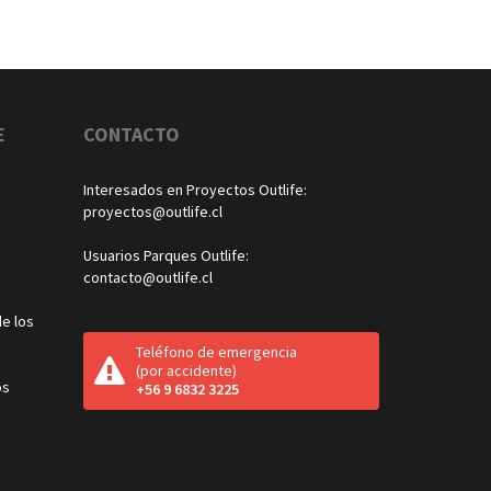
E
CONTACTO
Interesados en Proyectos Outlife:
proyectos@outlife.cl
Usuarios Parques Outlife:
contacto@outlife.cl
e los
Teléfono de emergencia
(por accidente)
os
+56 9 6832 3225