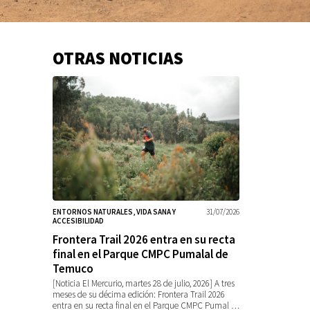
OTRAS NOTICIAS
Información
adicional
ENTORNOS NATURALES, VIDA SANA Y
31/07/2026
ACCESIBILIDAD
Frontera Trail 2026 entra en su recta
final en el Parque CMPC Pumalal de
Temuco
[Noticia El Mercurio, martes 28 de julio, 2026] A tres
meses de su décima edición: Frontera Trail 2026
entra en su recta final en el Parque CMPC Pumal …