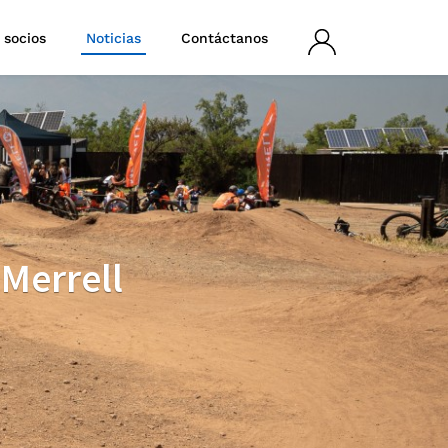
 socios
Noticias
Contáctanos
Iniciar
sesión
 Merrell