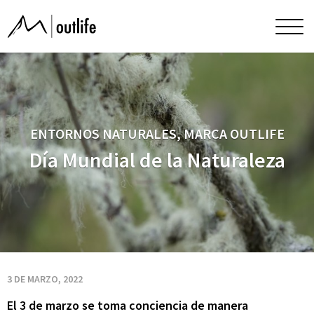
Día
Men
princ
Mundial
de
ENTORNOS NATURALES, MARCA OUTLIFE
la
Día Mundial de la Naturaleza
Naturaleza
3 DE MARZO, 2022
El 3 de marzo se toma conciencia de manera