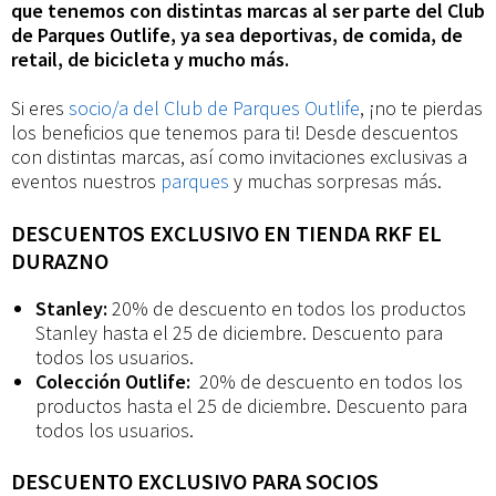
Ven
que tenemos con distintas marcas al ser parte del Club
de Parques Outlife, ya sea deportivas, de comida, de
retail, de bicicleta y mucho más.
a
Si eres
socio/a del Club de Parques Outlife
, ¡no te pierdas
conocer
los beneficios que tenemos para ti! Desde descuentos
con distintas marcas, así como invitaciones exclusivas a
eventos nuestros
parques
y muchas sorpresas más.
los
DESCUENTOS EXCLUSIVO EN TIENDA RKF EL
DURAZNO
beneficios
Stanley:
20% de descuento en todos los productos
Stanley hasta el 25 de diciembre. Descuento para
que
todos los usuarios.
Colección Outlife:
20% de descuento en todos los
productos hasta el 25 de diciembre. Descuento para
tenemos
todos los usuarios.
DESCUENTO EXCLUSIVO PARA SOCIOS