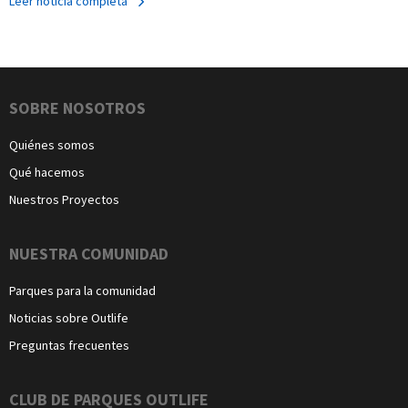
Leer noticia completa
Navegación
SOBRE NOSOTROS
Quiénes somos
Qué hacemos
Nuestros Proyectos
NUESTRA COMUNIDAD
Parques para la comunidad
Noticias sobre Outlife
Preguntas frecuentes
CLUB DE PARQUES OUTLIFE