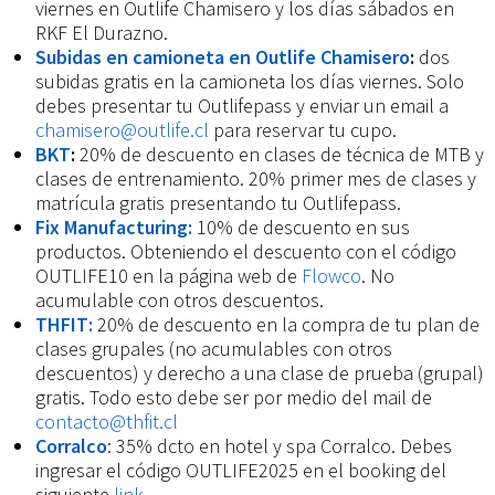
viernes en Outlife Chamisero y los días sábados en
RKF El Durazno.
Subidas en camioneta en Outlife Chamisero
:
dos
subidas gratis en la camioneta los días viernes. Solo
debes presentar tu Outlifepass y enviar un email a
chamisero@outlife.cl
para reservar tu cupo.
BKT
:
20% de descuento en clases de técnica de MTB y
clases de entrenamiento. 20% primer mes de clases y
matrícula gratis presentando tu Outlifepass.
Fix Manufacturing:
10% de descuento en sus
productos. Obteniendo el descuento con el código
OUTLIFE10 en la página web de
Flowco
. No
acumulable con otros descuentos.
THFIT:
20% de descuento en la compra de tu plan de
clases grupales (no acumulables con otros
descuentos) y derecho a una clase de prueba (grupal)
gratis. Todo esto debe ser por medio del mail de
contacto@thfit.cl
Corralco
: 35% dcto en hotel y spa Corralco. Debes
ingresar el código OUTLIFE2025 en el booking del
siguiente
link
.