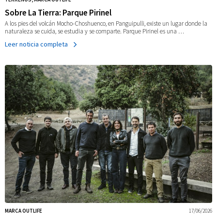
Sobre La Tierra: Parque Pirinel
A los pies del volcán Mocho-Choshuenco, en Panguipulli, existe un lugar donde la
naturaleza se cuida, se estudia y se comparte. Parque Pirinel es una …
Leer noticia completa
MARCA OUTLIFE
17/06/2026