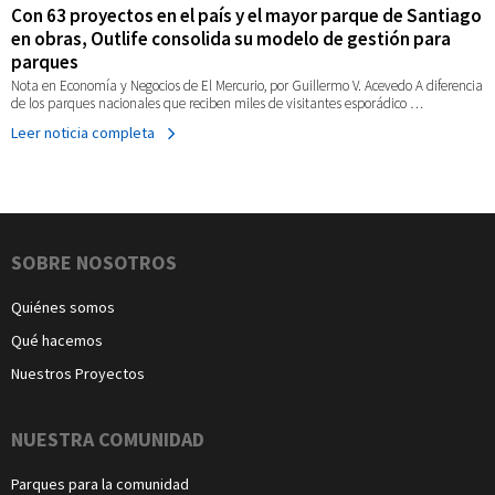
Con 63 proyectos en el país y el mayor parque de Santiago
en obras, Outlife consolida su modelo de gestión para
parques
Nota en Economía y Negocios de El Mercurio, por Guillermo V. Acevedo A diferencia
de los parques nacionales que reciben miles de visitantes esporádico …
Leer noticia completa
Navegación
SOBRE NOSOTROS
Quiénes somos
Qué hacemos
Nuestros Proyectos
NUESTRA COMUNIDAD
Parques para la comunidad