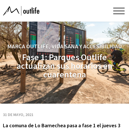
Fase
Men
princ
1:
Parques
MARCA OUTLIFE, VIDA SANA Y ACCESIBILIDAD
Fase 1: Parques Outlife
Outlife
actualizan sus horarios en
cuarentena
actualizan
sus
horarios
31 DE MAYO, 2021
La comuna de Lo Barnechea pasa a fase 1 el jueves 3