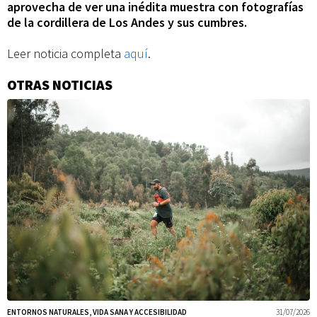
exposición
aprovecha de ver una inédita muestra con fotografías
de la cordillera de Los Andes y sus cumbres.
de
Leer noticia completa
aquí
.
OTRAS NOTICIAS
Información
fotografías
adicional
que
se
hará
en
ENTORNOS NATURALES, VIDA SANA Y ACCESIBILIDAD
31/07/2026