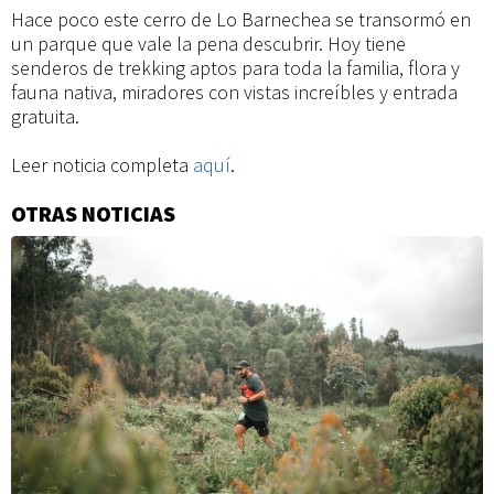
nuevo
Hace poco este cerro de Lo Barnechea se transormó en
un parque que vale la pena descubrir. Hoy tiene
parque
senderos de trekking aptos para toda la familia, flora y
fauna nativa, miradores con vistas increíbles y entrada
gratuita.
natural,
Leer noticia completa
aquí
.
familiar
OTRAS NOTICIAS
Información
adicional
y
con
cientos