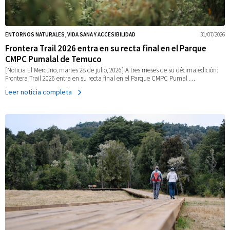
de
panorámicas
ENTORNOS NATURALES, VIDA SANA Y ACCESIBILIDAD
31/07/2026
Frontera Trail 2026 entra en su recta final en el Parque
de
CMPC Pumalal de Temuco
[Noticia El Mercurio, martes 28 de julio, 2026] A tres meses de su décima edición:
Frontera Trail 2026 entra en su recta final en el Parque CMPC Pumal …
la
Leer noticia completa
ciudad
que
hay
descubrir