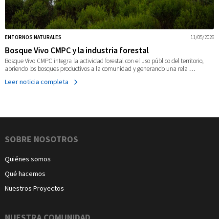
ENTORNOS NATURALES
11/05/2026
Bosque Vivo CMPC y la industria forestal
Bosque Vivo CMPC integra la actividad forestal con el uso público del territorio,
abriendo los bosques productivos a la comunidad y generando una rela …
Leer noticia completa
Navegación
SOBRE NOSOTROS
Quiénes somos
Qué hacemos
Nuestros Proyectos
NUESTRA COMUNIDAD