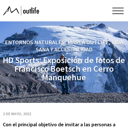
HD
Men
princ
Sports:
Exposición
ENTORNOS NATURALES, MARCA OUTLIFE, VIDA
SANA Y ACCESIBILIDAD
de
HD Sports: Exposición de fotos de
Francisco Boetsch en Cerro
fotos
Manquehue
de
Francisco
2 DE MAYO, 2022
Con el principal objetivo de invitar a las personas a