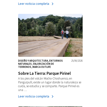
Leer noticia completa
DISEÑO Y ARQUITECTURA, ENTORNOS
25/06/2026
NATURALES, VALORIZACIÓN DE
TERRENOS, MARCA OUTLIFE
Sobre La Tierra: Parque Pirinel
A los pies del volcán Mocho-Choshuenco, en
Panguipulli, existe un lugar donde la naturaleza se
cuida, se estudia y se comparte. Parque Pirinel es
una …
Leer noticia completa