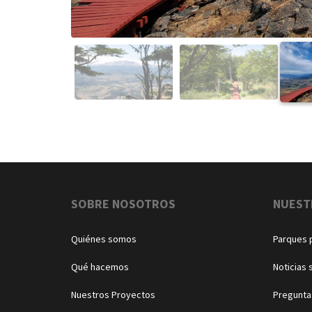
Navegación
SOBRE NOSOTROS
NUEST
Quiénes somos
Parques 
Qué hacemos
Noticias 
Nuestros Proyectos
Pregunta