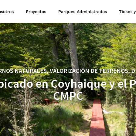
sotros
Proyectos
Parques Administrados
Ticket y
RNOS NATURALES, VALORIZACIÓN DE TERRENOS, D
icado en Coyhaique y el 
CMPC