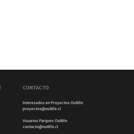
E
CONTACTO
Interesados en Proyectos Outlife:
proyectos@outlife.cl
Usuarios Parques Outlife:
contacto@outlife.cl