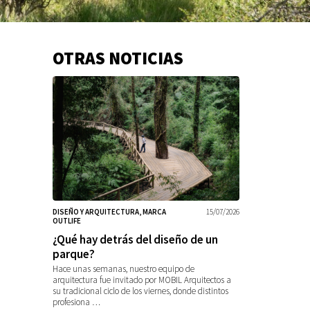
OTRAS NOTICIAS
Información
adicional
DISEÑO Y ARQUITECTURA, MARCA
15/07/2026
OUTLIFE
¿Qué hay detrás del diseño de un
parque?
Hace unas semanas, nuestro equipo de
arquitectura fue invitado por MOBIL Arquitectos a
su tradicional ciclo de los viernes, donde distintos
profesiona …