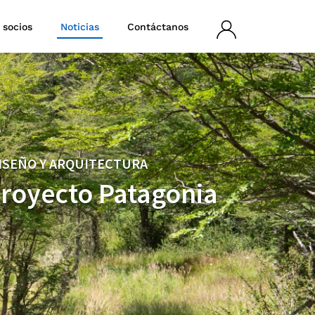
 socios
Noticias
Contáctanos
Iniciar
sesión
ISEÑO Y ARQUITECTURA
Proyecto Patagonia