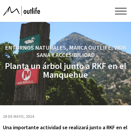
Planta
Men
princ
un
árbol
ENTORNOS NATURALES, MARCA OUTLIFE, VIDA
SANA Y ACCESIBILIDAD
junto
Planta un árbol junto a RKF en el
Manquehue
a
RKF
en
28 DE MAYO, 2024
Una importante actividad se realizará junto a RKF en el