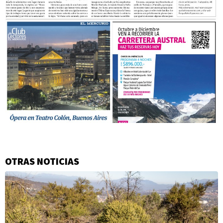
OTRAS NOTICIAS
Información
adicional