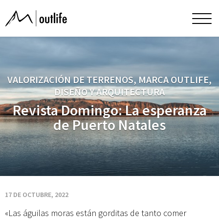
Revista
Men
princ
Domingo:
La
VALORIZACIÓN DE TERRENOS, MARCA OUTLIFE,
DISEÑO Y ARQUITECTURA
esperanza
Revista Domingo: La esperanza
de Puerto Natales
de
Puerto
Natales
17 DE OCTUBRE, 2022
«Las águilas moras están gorditas de tanto comer