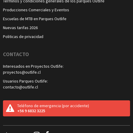
Términos y condiciones generales de los parques Outlife
Producciones Comerciales y Eventos
Escuelas de MTB en Parques Outlife
Nuevas tarifas 2026
Politicas de privacidad
CONTACTO
Interesados en Proyectos Outlife:
proyectos@outlife.cl
Usuarios Parques Outlife:
contacto@outlife.cl
Teléfono de emergencia
(por accidente)
+56 9 6832 3225
Redes