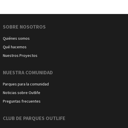
Navegación
SOBRE NOSOTROS
Quiénes somos
Qué hacemos
Nuestros Proyectos
NUESTRA COMUNIDAD
Parques para la comunidad
Noticias sobre Outlife
Preguntas frecuentes
CLUB DE PARQUES OUTLIFE