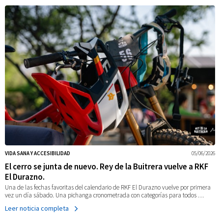
VIDA SANA Y ACCESIBILIDAD
05/06/2026
El cerro se junta de nuevo. Rey de la Buitrera vuelve a RKF
El Durazno.
Una de las fechas favoritas del calendario de RKF El Durazno vuelve por primera
vez un día sábado. Una pichanga cronometrada con categorías para todos …
Leer noticia completa