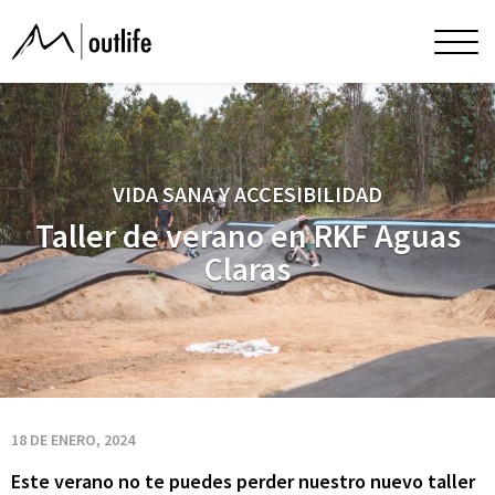
Taller
Men
princ
de
verano
VIDA SANA Y ACCESIBILIDAD
en
Taller de verano en RKF Aguas
Claras
RKF
Aguas
Claras
18 DE ENERO, 2024
Este verano no te puedes perder nuestro nuevo taller