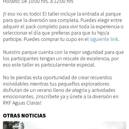
Horario: De 10:00 hrs. a 12:00 hrs
¡Y eso no es todo! El taller incluye la entrada al parque
para que la diversión sea completa. Puedes elegir entre
adquirir el pack completo para vivir toda la experiencia o
seleccionar el día que prefieras para que tu hijo/a
participe. Puedes comprar tu cupo en el
siguiente link
.
Nuestro parque cuenta con la mejor seguridad para que
los participantes tengan un rescate de excelencia, por
eso este taller es particularmente especial.
No te pierdas esta oportunidad de crear recuerdos
inolvidables mientras tus pequeños exploradores
disfrutan de un verano lleno de alegría y actividades
emocionantes. ¡Inscríbete ya y únete a la diversión en
RKF Aguas Claras!
OTRAS NOTICIAS
Información
adicional