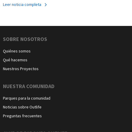
Leer noticia completa
Navegación
SOBRE NOSOTROS
Quiénes somos
Qué hacemos
Nuestros Proyectos
NUESTRA COMUNIDAD
Parques para la comunidad
Noticias sobre Outlife
Preguntas frecuentes