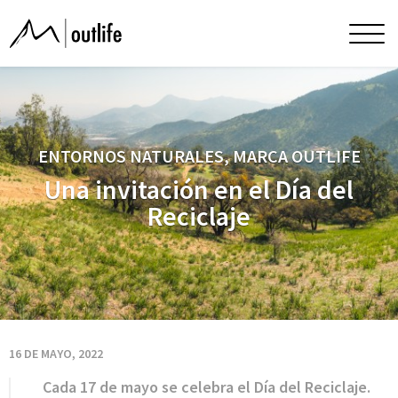
Una
Men
princ
invitación
en
ENTORNOS NATURALES, MARCA OUTLIFE
el
Una invitación en el Día del
Reciclaje
Día
del
Reciclaje
16 DE MAYO, 2022
Cada 17 de mayo se celebra el Día del Reciclaje.