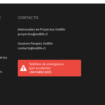
E
CONTACTO
Interesados en Proyectos Outlife:
proyectos@outlife.cl
Usuarios Parques Outlife:
contacto@outlife.cl
e los
Teléfono de emergencia
(por accidente)
os
+56 9 6832 3225