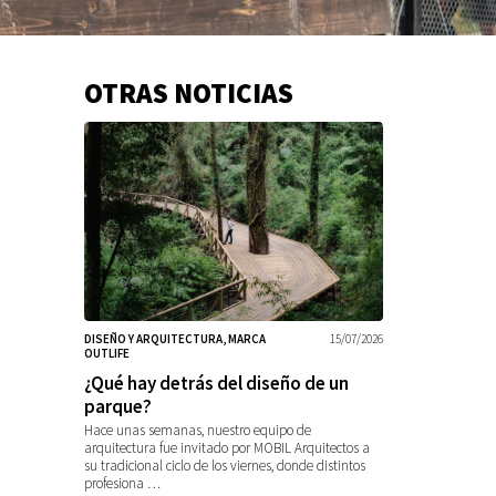
OTRAS NOTICIAS
Información
adicional
DISEÑO Y ARQUITECTURA, MARCA
15/07/2026
OUTLIFE
¿Qué hay detrás del diseño de un
parque?
Hace unas semanas, nuestro equipo de
arquitectura fue invitado por MOBIL Arquitectos a
su tradicional ciclo de los viernes, donde distintos
profesiona …