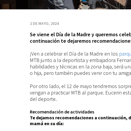
Madre
en
2 DE MAYO, 2024
Se viene el Día de la Madre y queremos celeb
los
continuación te dejaremos recomendaciones 
parques
¡Ven a celebrar el Día de la Madre en los
parqu
MTB junto a la deportista y embajadora Fern
habilidades y técnicas en la zona baja, será u
o hija, pero también puedes venir con tu amiga
Por otro lado, el 12 de mayo tendremos sorpr
vengan a practicar MTB al parque. Eucerin es
del deporte.
Recomendación de actividades
Te dejamos recomendaciones a continuación, de 
mamá en su día: