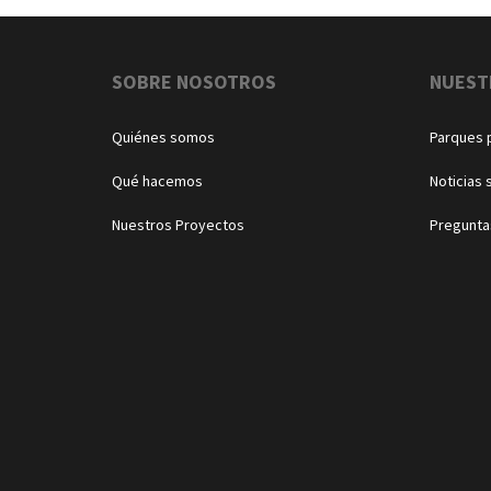
Navegación
SOBRE NOSOTROS
NUEST
Quiénes somos
Parques 
Qué hacemos
Noticias 
Nuestros Proyectos
Pregunta