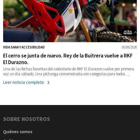
VIDA SANA Y ACCESIBILIDAD
05/06/2026
El cerro se junta de nuevo. Rey de la Buitrera vuelve a RKF
El Durazno.
Una de las fechas favoritas del calendario de RKF El Durazno vuelve por primera
vez un día sábado. Una pichanga cronometrada con categorías para todos …
Leer noticia completa
Navegación
SOBRE NOSOTROS
Quiénes somos