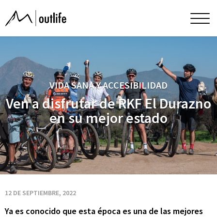
Ven
Men
princ
a
disfrutar
VIDA SANA Y ACCESIBILIDAD
de
Ven a disfrutar de RKF El Durazno
en su mejor estado
RKF
El
Durazno
12 DE SEPTIEMBRE, 2022
Ya es conocido que esta época es una de las mejores