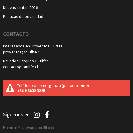
Nuevas tarifas 2026
Politicas de privacidad
CONTACTO
Interesados en Proyectos Outlife:
proyectos@outlife.cl
Usuarios Parques Outlife:
contacto@outlife.cl
Teléfono de emergencia
(por accidente)
+56 9 6832 3225
Redes
Síguenos en:
Sociales
Hecho en Puerto Varas por
2litros