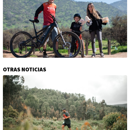
OTRAS NOTICIAS
Información
adicional