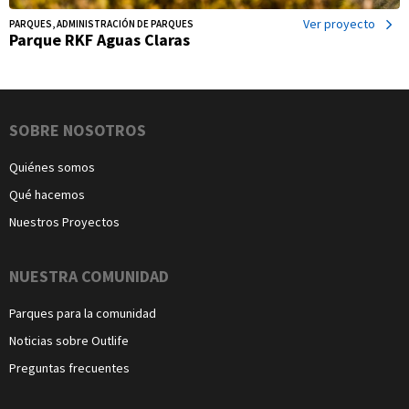
Ver proyecto
PARQUES, ADMINISTRACIÓN DE PARQUES
Parque RKF Aguas Claras
Navegación
SOBRE NOSOTROS
Quiénes somos
Qué hacemos
Nuestros Proyectos
NUESTRA COMUNIDAD
Parques para la comunidad
Noticias sobre Outlife
Preguntas frecuentes